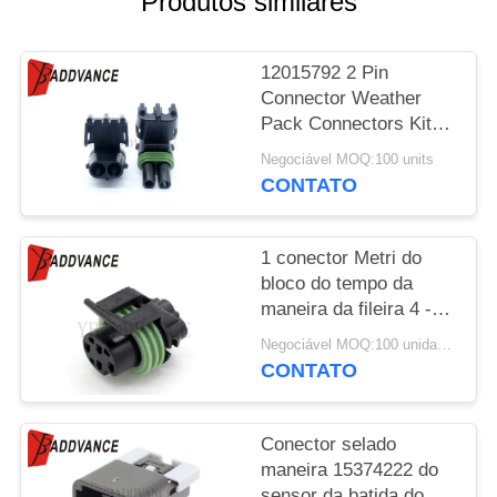
Produtos similares
POLÍTICA
12015792 2 Pin
DE
Connector Weather
PRIVACIDADE
Pack Connectors Kit
Conectores elétricos
Negociável MOQ:100 units
automóveis à prova
CONTATO
d'água
1 conector Metri do
bloco do tempo da
maneira da fileira 4 -
série 12065298 do
Negociável MOQ:100 unidades
bloco 150
CONTATO
Conector selado
maneira 15374222 do
sensor da batida do