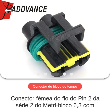
2026
Xi'An
YingBao
Auto
Parts
Co.,Ltd.
All
Rights
CASA
Reserved.
PRODUTOS
SOBRE
NÓS
EXCURSÃO
DA
Conector do bloco do tempo
FÁBRICA
Conector fêmea do fio do Pin 2 da
série 2 do Metri-bloco 6,3 com