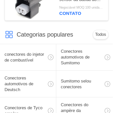
conector do sensor da
Negociável MOQ:100 unidades
série 2 da GT 150/GM
CONTATO
Categorias populares
Todos
Conectores
conectores do injetor
automotivos de
de combustível
Sumitomo
Conectores
Sumitomo selou
automotivos de
conectores
Deutsch
Conectores do
Conectores de Tyco
ampère da