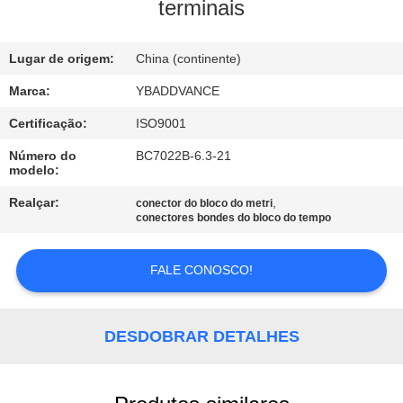
CONTROLE
terminais
DA
Lugar de origem:
China (continente)
QUALIDADE
Marca:
YBADDVANCE
CONTACTE-
Certificação:
ISO9001
NOS
Número do
BC7022B-6.3-21
modelo:
PEÇA
Realçar:
,
conector do bloco do metri
conectores bondes do bloco do tempo
UMAS
CITAÇÕES
FALE CONOSCO!
MAPA
DESDOBRAR DETALHES
DO
SITE