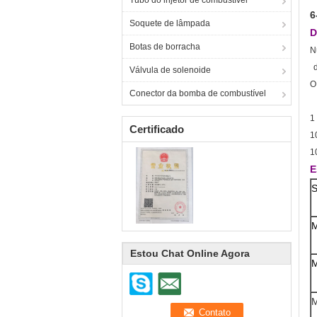
Tubo do injetor de combustível
6
Soquete de lâmpada
D
Botas de borracha
N
d
Válvula de solenoide
O
Conector da bomba de combustível
1
Certificado
1
1
E
S
M
Estou Chat Online Agora
M
M