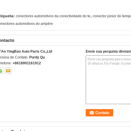
,
tiqueta:
conectores automotivos da conectividade do te
conector júnior do tem
onectores automotivos do ampère
ontacto
i'An YingBao Auto Parts Co.,Ltd
Envie sua pergunta direta
essoa de Contato:
Purdy Qu
elefone:
+8618991161912