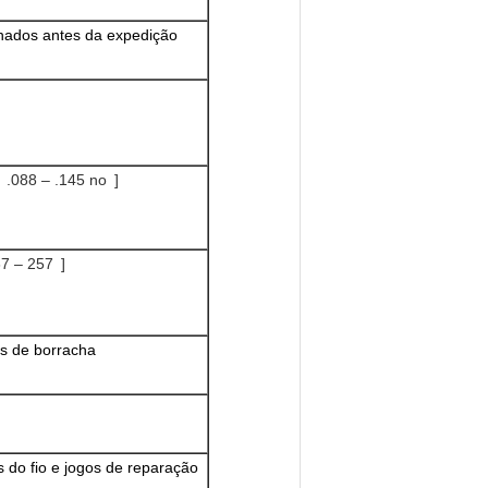
nados antes da expedição
.088 – .145 no ]
7 – 257 ]
os de borracha
os do fio e jogos de reparação