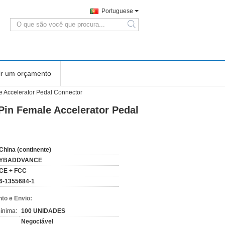
Portuguese
search
ir um orçamento
e Accelerator Pedal Connector
Pin Female Accelerator Pedal
China (continente)
YBADDVANCE
CE + FCC
6-1355684-1
to e Envio:
ínima:
100 UNIDADES
Negociável