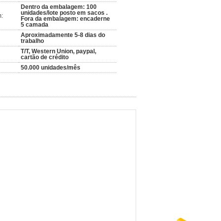
Dentro da embalagem: 100
unidades/lote posto em sacos .
:
Fora da embalagem: encaderne
5 camada
Aproximadamente 5-8 dias do
trabalho
T/T, Western Union, paypal,
cartão de crédito
50.000 unidades/mês