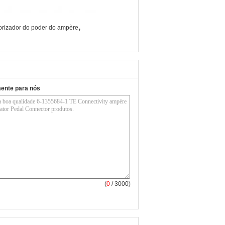
,
porizador do poder do ampère
mente para nós
(
0
/ 3000)