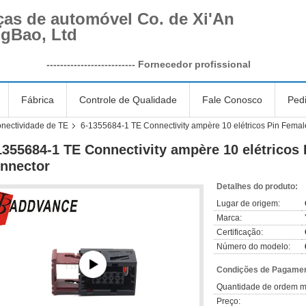
ças de automóvel Co. de Xi'An
ngBao, Ltd
--------------------------
Fornecedor profissional
Fábrica
Controle de Qualidade
Fale Conosco
Ped
nectividade de TE
6-1355684-1 TE Connectivity ampère 10 elétricos Pin Femal
1355684-1 TE Connectivity ampère 10 elétricos 
nnector
Detalhes do produto:
Lugar de origem:
Marca:
Certificação:
Número do modelo:
Condições de Pagamen
Quantidade de ordem m
Preço: