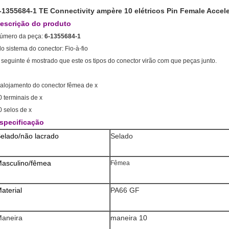
-1355684-1 TE Connectivity ampère 10 elétricos Pin Female Accel
escrição do produto
úmero da peça:
6-1355684-1
o sistema do conector: Fio-à-fio
 seguinte é mostrado que este os tipos do conector virão com que peças junto.
 alojamento do conector fêmea de x
0 terminais de x
0 selos de x
specificação
elado/não lacrado
Selado
asculino/fêmea
Fêmea
aterial
PA66 GF
aneira
maneira 10