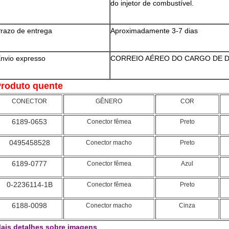
do injetor de combustível.
razo de entrega
Aproximadamente 3-7 dias
nvio expresso
CORREIO AÉREO DO CARGO DE D
roduto quente
CONECTOR
GÊNERO
COR
6189-0653
Conector fêmea
Preto
0495458528
Conector macho
Preto
6189-0777
Conector fêmea
Azul
0-2236114-1B
Conector fêmea
Preto
6188-0098
Conector macho
Cinza
ais detalhes sobre imagens