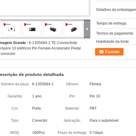
Detalhes da embalagem
Tempo de entrega:
Termos de pagamento:
Habilidade da fonte:
Imagem Grande :
6-1355684-1 TE Connectivity
mpère 10 elétricos Pin Female Accelerator Pedal
Contato
Connector
escrição de produto detalhada
Número da peça:
6-1355684-1
Gênero:
Fêmea
Garantia:
1 ano
Pin:
Pin 10
Cor:
Preto
Material:
PBT
Tipo:
Conector
Aplicação:
Para o automóvel
MOQ:
100Pcs
Prazo de entrega:
5-7days