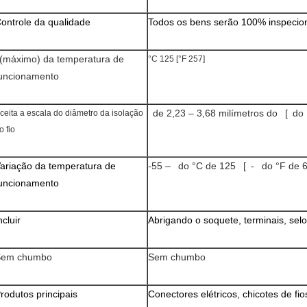
ontrole da qualidade
Todos os bens serão 100% inspecio
máximo) da temperatura de
°C 125 [°F 257]
uncionamento
de 2,23 – 3,68 milímetros do [ do 
ceita a escala do diâmetro da isolação
o fio
ariação da temperatura de
-55 – do °C de 125 [ - do °F de 6
uncionamento
ncluir
Abrigando o soquete, terminais, sel
Sem chumbo
Sem chumbo
rodutos principais
Conectores elétricos, chicotes de fi